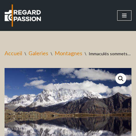
Aller
au
contenu
Accueil
Galeries
Montagnes
\
\
\
Immaculés sommets…